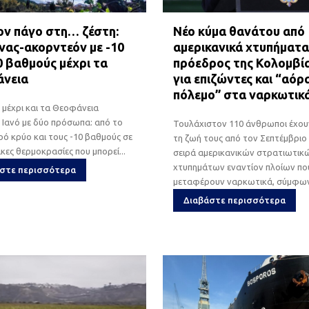
ον πάγο στη… ζέστη:
Νέο κύμα θανάτου από
νας-ακορντεόν με -10
αμερικανικά χτυπήματα
0 βαθμούς μέχρι τα
πρόεδρος της Κολομβία
νεια
για επιζώντες και “αόρ
πόλεμο” στα ναρκωτικ
 μέχρι και τα Θεοφάνεια
 Ιανό με δύο πρόσωπα: από το
Τουλάχιστον 110 άνθρωποι έχου
ό κρύο και τους -10 βαθμούς σε
τη ζωή τους από τον Σεπτέμβριο 
ικες θερμοκρασίες που μπορεί...
σειρά αμερικανικών στρατιωτικ
χτυπημάτων εναντίον πλοίων πο
στε περισσότερα
μεταφέρουν ναρκωτικά, σύμφωνα
Διαβάστε περισσότερα