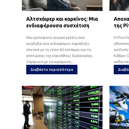
Αλτσχάιμερ και καρκίνος: Μια
Αποχα
ενδιαφέρουσα συσχέτιση
της Ρ
Μια πρόσφατη ιατρική μελέτη έχει
Η Ρίτα Γ
αναδείξει ένα ενδιαφέρον παράδοξο
ηθοποιός
σχετικά με τη νόσο Αλτσχάιμερ και τις
συλλυπητ
επιπτώσεις της κακοήθους διαδικασίας.
Κάθριν Ο
Σύμφωνα με τα ευρήματα,...
αυθεντικ
Διαβάστε περισσότερα
Διαβά