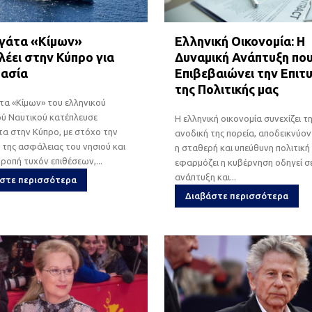
γάτα «Κίμων»
Ελληνική Οικονομία: Η
λέει στην Κύπρο για
Δυναμική Ανάπτυξη πο
ασία
Επιβεβαιώνει την Επιτ
της Πολιτικής μας
α «Κίμων» του ελληνικού
ού Ναυτικού κατέπλευσε
Η ελληνική οικονομία συνεχίζει τ
α στην Κύπρο, με στόχο την
ανοδική της πορεία, αποδεικνύο
 της ασφάλειας του νησιού και
η σταθερή και υπεύθυνη πολιτική
ροπή τυχόν επιθέσεων,...
εφαρμόζει η κυβέρνηση οδηγεί σ
ανάπτυξη και...
στε περισσότερα
Διαβάστε περισσότερα