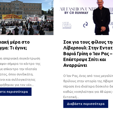
ιακή μέρα στο
Σοκ για τους φίλους τη
μα: Τι έγινε;
Λίβερπουλ: Στην Εντατ
Βαριά Γρίπη ο Ίαν Ρας –
μη απεργιακή συγκέντρωση
Επέστρεψε Σπίτι και
εψε» σήμερα το κέντρο της
Αναρρώνει
με επίκεντρο την πλατεία
τος, όπου συνδικάτα,
Ο Ίαν Ρας, ένας από τους μεγαλύ
νοι και συλλογικότητες
θρύλους στην ιστορία της Λίβερπ
ρήθηκαν για τον νέο...
πέρασε ένα ιδιαίτερα δύσκολο δι
στε περισσότερα
καθώς νοσηλεύτηκε για 48 ώρες
Εντατική...
Διαβάστε περισσότερα