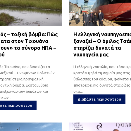
ός – τοξική βόμβα: Πώς
Η ελληνική ναυπηγοεπι
ματα στον Τιχουάνα
ξαναζεί – Ο όμιλος Τσά
νουν» τα σύνορα ΗΠΑ –
στηρίζει δυνατά τα
ού
ναυπηγεία μας
ς Τιχουάνα, που διασχίζει τα
Η ελληνική ναυτιλία, που τόσα χ
Μεξικού – Ηνωμένων Πολιτειών,
κρατάει ψηλά τη σημαία μας στις
ατραπεί σε μια πραγματική
θάλασσες του κόσμου, φαίνεται
οντική βόμβα. Εκατομμύρια
επιστρέφει πιο δυνατά στις ρίζες 
νεπεξέργαστων λυμάτων και
στα...
ικών...
Διαβάστε περισσότερα
στε περισσότερα