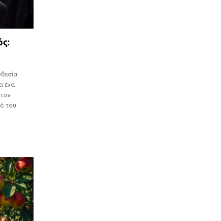
ός:
η
οθεσία
ι ένα
στον
ό του