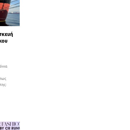
σκευή
κου
ρόνια
 πως
της: