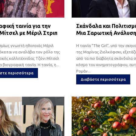
φική ταινία για την
Σκάνδαλα και Πολιτισμ
 Μίτσελ με Μέριλ Στριπ
Μια Σαρωτική Ανάλυσ
σμίως γνωστή ηθοποιός Μέριλ
Η ταινία "The Girl", υπό την σκην
όκειται να αναλάβει τον ρόλο της
της Μαρίνας Ζιολκόφσκι, εξετάζε
ικής καλλιτέχνιδας Τζόνι Μίτσελ
από τα πιο διαβόητα σκάνδαλα 
α βιογραφική ταινία. Η ταινία, η...
κόσμο του κινηματογράφου, αυτ
Ρομάν...
στε περισσότερα
Διαβάστε περισσότερα