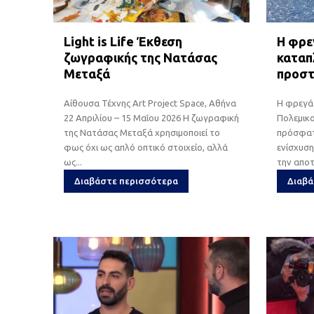
Light is Life Έκθεση
Η φρε
ζωγραφικής της Νατάσας
καταπ
Μεταξά
προστ
Αίθουσα Τέχνης Art Project Space, Αθήνα
Η φρεγάτ
22 Απριλίου – 15 Μαΐου 2026 Η ζωγραφική
Πολεμικ
της Νατάσας Μεταξά χρησιμοποιεί το
πρόσφατ
φως όχι ως απλό οπτικό στοιχείο, αλλά
ενίσχυση
ως...
την αποτ
Διαβάστε περισσότερα
Διαβά