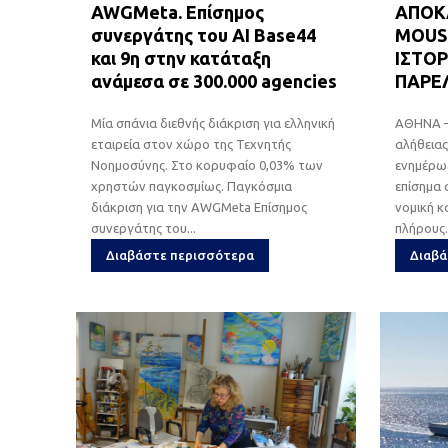
AWGMeta. Επίσημος
ΑΠΟΚ
συνεργάτης του AI Base44
MOUS
και 9η στην κατάταξη
ΙΣΤΟΡ
ανάμεσα σε 300.000 agencies
ΠΑΡΕ
Μία σπάνια διεθνής διάκριση για ελληνική
ΑΘΗΝΑ —
εταιρεία στον χώρο της Τεχνητής
αλήθειας
Νοημοσύνης. Στο κορυφαίο 0,03% των
ενημέρωσ
χρηστών παγκοσμίως. Παγκόσμια
επίσημα 
διάκριση για την AWGMeta Επίσημος
νομική 
συνεργάτης του...
πλήρους.
Διαβάστε περισσότερα
Διαβά