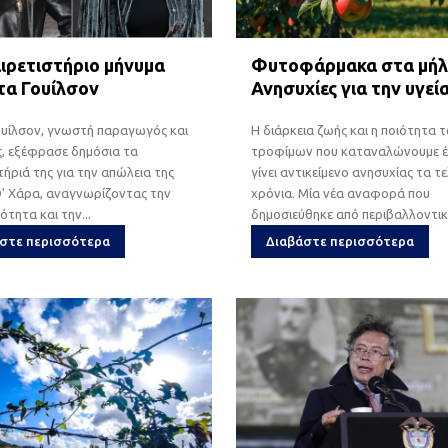
ιρετιστήριο μήνυμα
Φυτοφάρμακα στα μήλ
ίτα Γουίλσον
Ανησυχίες για την υγεί
ουίλσον, γνωστή παραγωγός και
Η διάρκεια ζωής και η ποιότητα 
, εξέφρασε δημόσια τα
τροφίμων που καταναλώνουμε 
ήριά της για την απώλεια της
γίνει αντικείμενο ανησυχίας τα τ
' Χάρα, αναγνωρίζοντας την
χρόνια. Μία νέα αναφορά που
ότητα και την...
δημοσιεύθηκε από περιβαλλοντικέ
στε περισσότερα
Διαβάστε περισσότερα