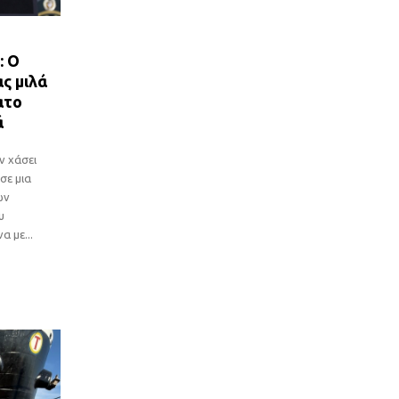
: Ο
ς μιλά
ατο
ά
ν χάσει
σε μια
ών
υ
 με...