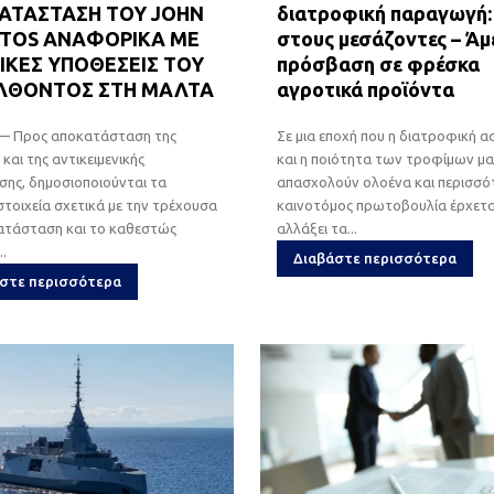
ΑΤΑΣΤΑΣΗ ΤΟΥ JOHN
διατροφική παραγωγή:
TOS ΑΝΑΦΟΡΙΚΑ ΜΕ
στους μεσάζοντες – Άμ
ΙΚΕΣ ΥΠΟΘΕΣΕΙΣ ΤΟΥ
πρόσβαση σε φρέσκα
ΛΘΟΝΤΟΣ ΣΤΗ ΜΑΛΤΑ
αγροτικά προϊόντα
 Προς αποκατάσταση της
Σε μια εποχή που η διατροφική 
 και της αντικειμενικής
και η ποιότητα των τροφίμων μα
ης, δημοσιοποιούνται τα
απασχολούν ολοένα και περισσότ
στοιχεία σχετικά με την τρέχουσα
καινοτόμος πρωτοβουλία έρχετα
κατάσταση και το καθεστώς
αλλάξει τα...
..
Διαβάστε περισσότερα
στε περισσότερα