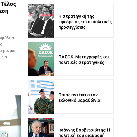
 Τέλος
εση
Η στρατηγική της
εφεδρείας και οι πολιτικές
προσεγγίσεις
ασφάλεια
ς
ερο, μια
ΠΑΣΟΚ: Μεταγραφές και
ι να
πολιτικές στρατηγικές
Ποιος αντέχει στον
εκλογικό μαραθώνιο;
Ιωάννης Βαρβιτσιώτης: Η
πολιτική του διαδρομή