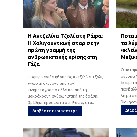
Η Αντζελίνα Τζολί στη Ράφα:
Ποταμ
Η Χολιγουντιανή σταρ στην
τα λύ
πρώτη γραμμή της
«κλεί
ανθρωπιστικής κρίσης στη
Μεξικ
Γάζα
Ο ποταμό
σύνορα 
Η Αμερικανίδα ηθοποιός Αντζελίνα Τζολί,
έχει μετ
γνωστή όχι μόνο από τον
περιβαλλ
κινηματογράφο αλλά και από τη
λίτρα α
μακρόχρονη ανθρωπιστική της δράση,
βιομηχαν
βρέθηκε πρόσφατα στη Ράφα, στα...
Διαβά
Διαβάστε περισσότερα