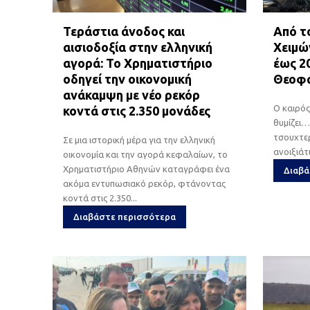
Τεράστια άνοδος και
Από τ
αισιοδοξία στην ελληνική
Χειμώ
αγορά: Το Χρηματιστήριο
έως 2
οδηγεί την οικονομική
Θεοφά
ανάκαμψη με νέο ρεκόρ
Ο καιρός
κοντά στις 2.350 μονάδες
θυμίζει…
τσουχτερ
Σε μια ιστορική μέρα για την ελληνική
ανοιξιάτ
οικονομία και την αγορά κεφαλαίων, το
Χρηματιστήριο Αθηνών καταγράφει ένα
Διαβά
ακόμα εντυπωσιακό ρεκόρ, φτάνοντας
κοντά στις 2.350...
Διαβάστε περισσότερα