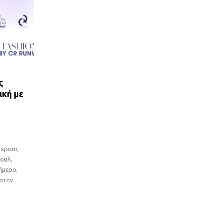
ς
ική με
τερους
ουλ,
ήμερο,
 στην