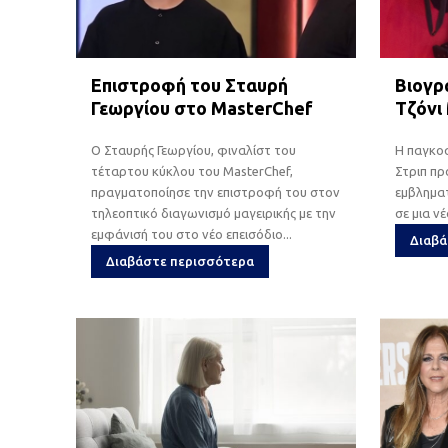
Επιστροφή του Σταυρή
Βιογρα
Γεωργίου στο MasterChef
Τζόνι
Ο Σταυρής Γεωργίου, φιναλίστ του
Η παγκο
τέταρτου κύκλου του MasterChef,
Στριπ πρ
πραγματοποίησε την επιστροφή του στον
εμβληματ
τηλεοπτικό διαγωνισμό μαγειρικής με την
σε μια νέ
εμφάνισή του στο νέο επεισόδιο...
Διαβά
Διαβάστε περισσότερα