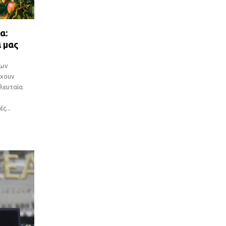
α:
α μας
των
έχουν
ελευταία
ς...