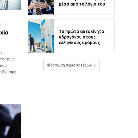
μέσα από τα λόγια του
υ
Τα πρώτα αυτοκίνητα
υχία
υδρογόνου στους
ελληνικούς δρόμους
ην
ντας πως
 που
Φόρτωση περισσοτέρων
ε βιώσιμη