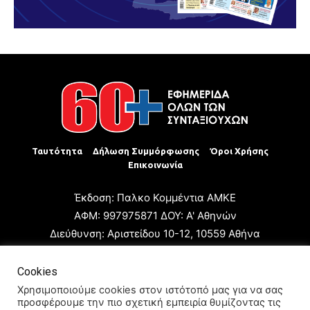
Ταυτότητα
Δήλωση Συμμόρφωσης
Όροι Χρήσης
Επικοινωνία
Έκδοση: Παλκο Κομμέντια ΑΜΚΕ
ΑΦΜ: 997975871 ΔΟΥ: Α' Αθηνών
Διεύθυνση: Αριστείδου 10-12, 10559 Αθήνα
Τηλ: +30 210 3223680
Email: giannis.papageorgioy@gmail.com
Cookies
Ιδιοκτήτης: Παλκο Κομμέντια ΑΜΚΕ
Χρησιμοποιούμε cookies στον ιστότοπό μας για να σας
προσφέρουμε την πιο σχετική εμπειρία θυμίζοντας τις
Διευθυντής: Ιωάννης Παπαγεωργίου