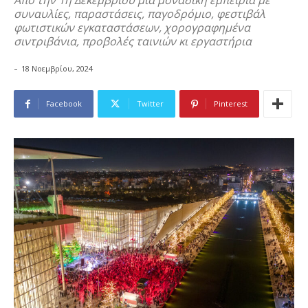
Από την 1η Δεκεμβρίου μία μοναδική εμπειρία με
συναυλίες, παραστάσεις, παγοδρόμιο, φεστιβάλ
φωτιστικών εγκαταστάσεων, χορογραφημένα
σιντριβάνια, προβολές ταινιών κι εργαστήρια
-
18 Νοεμβρίου, 2024
Facebook
Twitter
Pinterest