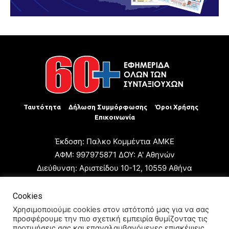
Ταυτότητα
Δήλωση Συμμόρφωσης
Όροι Χρήσης
Επικοινωνία
Έκδοση: Παλκο Κομμέντια ΑΜΚΕ
ΑΦΜ: 997975871 ΔΟΥ: Α' Αθηνών
Διεύθυνση: Αριστείδου 10-12, 10559 Αθήνα
Τηλ: +30 210 3223680
Email: giannis.papageorgioy@gmail.com
Cookies
Ιδιοκτήτης: Παλκο Κομμέντια ΑΜΚΕ
Χρησιμοποιούμε cookies στον ιστότοπό μας για να σας
προσφέρουμε την πιο σχετική εμπειρία θυμίζοντας τις
Διευθυντής: Ιωάννης Παπαγεωργίου
προτιμήσεις σας και επαναλαμβανόμενες επισκέψεις.