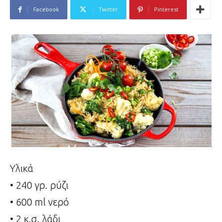
Facebook
Twitter
Pinterest
Υλικά
• 240 γρ. ρύζι
• 600 ml νερό
• 2 κ.σ. λάδι