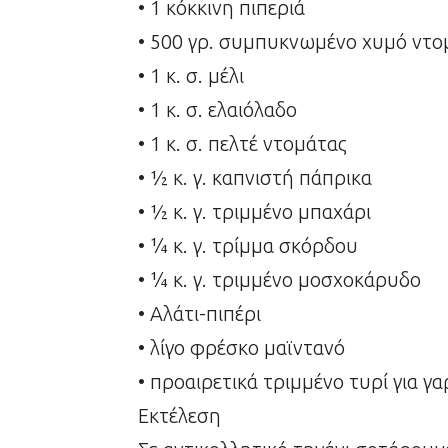
• 1 κόκκινη πιπεριά
• 500 γρ. συμπυκνωμένο χυμό ντο
• 1 κ. σ. μέλι
• 1 κ. σ. ελαιόλαδο
• 1 κ. σ. πελτέ ντομάτας
• ½ κ. γ. καπνιστή πάπρικα
• ½ κ. γ. τριμμένο μπαχάρι
• ¼ κ. γ. τρίμμα σκόρδου
• ¼ κ. γ. τριμμένο μοσχοκάρυδο
• Αλάτι-πιπέρι
• λίγο φρέσκο μαϊντανό
• προαιρετικά τριμμένο τυρί για γ
Εκτέλεση