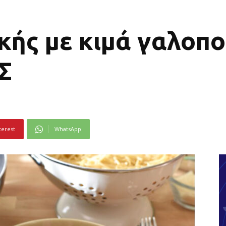
κής με κιμά γαλοπ
Σ
terest
WhatsApp