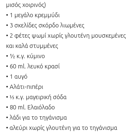
μισός χοιρινός)
• 1 μεγάλο κρεμμύδι
• 3 σκελίδες σκόρδο λιωμένες
• 2 φέτες ψωμί χωρίς γλουτένη μουσκεμένες
και καλά στυμμένες
• ½ κ.γ. κύμινο
• 60 ml. λευκό κρασί
• 1 αυγό
• Αλάτι-πιπέρι
• ⅓ κ.γ. μαγειρική σόδα
• 80 ml. Ελαιόλαδο
• λάδι για το τηγάνισμα
• αλεύρι χωρίς γλουτένη για το τηγάνισμα