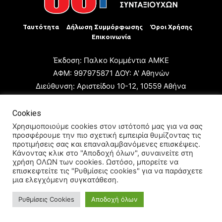
Ταυτότητα
Δήλωση Συμμόρφωσης
Όροι Χρήσης
Επικοινωνία
Έκδοση: Παλκο Κομμέντια ΑΜΚΕ
ΑΦΜ: 997975871 ΔΟΥ: Α' Αθηνών
Διεύθυνση: Αριστείδου 10-12, 10559 Αθήνα
Τηλ: +30 210 3223680
Email: giannis.papageorgioy@gmail.com
Cookies
Ιδιοκτήτης: Παλκο Κομμέντια ΑΜΚΕ
Χρησιμοποιούμε cookies στον ιστότοπό μας για να σας
προσφέρουμε την πιο σχετική εμπειρία θυμίζοντας τις
Διευθυντής: Ιωάννης Παπαγεωργίου
προτιμήσεις σας και επαναλαμβανόμενες επισκέψεις.
Διευθυντής Σύνταξης: Μαρία Καραολάνη
Κάνοντας κλικ στο "Αποδοχή όλων", συναινείτε στη
χρήση ΟΛΩΝ των cookies. Ωστόσο, μπορείτε να
Διαχειριστής και Δικαιούχος ονόματος τομέα: Ιωάννης
επισκεφτείτε τις "Ρυθμίσεις cookies" για να παράσχετε
Παπαγεωργίου
μια ελεγχόμενη συγκατάθεση.
Ρυθμίσεις Cookies
Αποδοχή όλων
© 2024 All Rights Reserved.