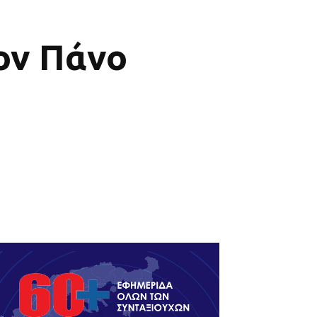
ον Πάνο