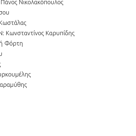
 Πάνος Νικολακόπουλος
σου
Κωστάλας
: Kωνσταντίνος Καρυπίδης
ή Φόρτη
υ
ς
υρκουμέλης
αραμύθης