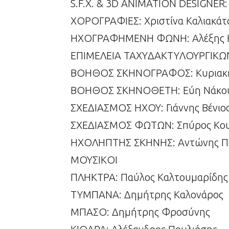
S.F.X. & 3D ANIMATION DESIGNER:
XOPOΓPAΦIEΣ: Xριστίνα Καλιακάτ
HXOΓPAΦHMENH ΦΩNH: Aλέξης 
EΠIMEΛEIA TAXYΔAKTYΛOYPΓIKΩN
BOHΘOΣ ΣKHNOΓPAΦOΣ: Kυριακ
BOHΘOΣ ΣKHNOΘETH: Eύη Νάκο
ΣΧΕΔΙΑΣΜΟΣ ΗΧΟΥ: Γιάννης Βένιο
ΣΧΕΔΙΑΣΜΟΣ ΦΩΤΩΝ: Σπύρος Κο
ΗΧΟΛΗΠΤΗΣ ΣΚΗΝΗΣ: Αντώνης Π
MOYΣIKOI
ΠΛHKTPA: Παύλος Καλτουμαρίδης
ΤΥΜΠΑΝΑ: Δημήτρης Καλονάρος
MΠAΣO: Δημήτρης Φροσύνης