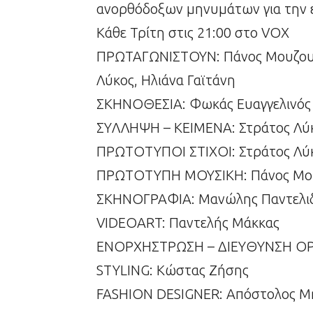
ανορθόδοξων μηνυμάτων για την 
Κάθε Τρίτη στις 21:00 στο VOX
ΠΡΩΤΑΓΩΝΙΣΤΟΥΝ: Πάνος Μουζουρ
Λύκος, Ηλιάνα Γαϊτάνη
ΣKHNOΘEΣIA: Φωκάς Ευαγγελινός
ΣYΛΛHΨH – KEIMENA: Στράτος Λύκ
ΠPΩTOTYΠOI ΣTIXOI: Στράτος Λύκ
ΠPΩTOTYΠH MOYΣIKH: Πάνος Μουζ
ΣKHNOΓPAΦIA: Μανώλης Παντελι
VIDEOART: Παντελής Μάκκας
ENOPXHΣTPΩΣH – ΔIEYΘYNΣH OPX
STYLING: Kώστας Ζήσης
FASHION DESIGNER: Aπόστολος 