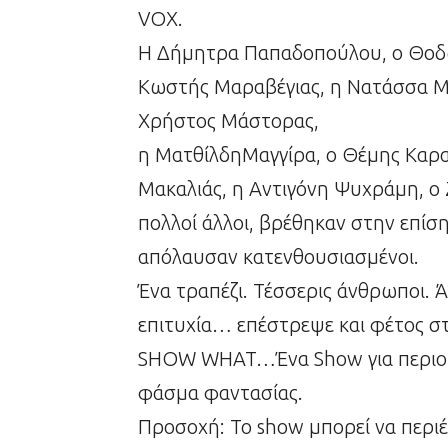
VΟΧ.
Η Δήμητρα Παπαδοπούλου, ο Θοδω
Κωστής Μαραβέγιας, η Νατάσσα Μπ
Χρήστος Μάστορας,
η ΜατθίλδηΜαγγίρα, ο Θέμης Καρα
Μακαλιάς, η Αντιγόνη Ψυχράμη, ο
πολλοί άλλοι, βρέθηκαν στην επ
απόλαυσαν κατενθουσιασμένοι.
Ένα τραπέζι. Τέσσερις άνθρωποι. Ά
επιτυχία… επέστρεψε και φέτος σ
SHOW WHAT…Ένα Show για περιορι
φάσμα φαντασίας.
Προσοχή: Το show μπορεί να περιέ