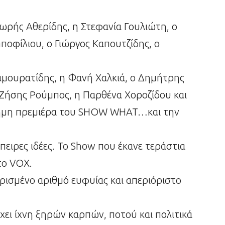
ρής Αθερίδης, η Στεφανία Γουλιώτη, ο
οφίλιου, ο Γιώργος Καπουτζίδης, ο
μουρατίδης, η Φανή Χαλκιά, ο Δημήτρης
 Ζήσης Ρούμπος, η Παρθένα Χοροζίδου και
ίσημη πρεμιέρα του SHOW WHAT…και την
πειρες ιδέες. Το Show που έκανε τεράστια
το VOX.
σμένο αριθμό ευφυίας και απεριόριστο
χει ίχνη ξηρών καρπών, ποτού και πολιτικά