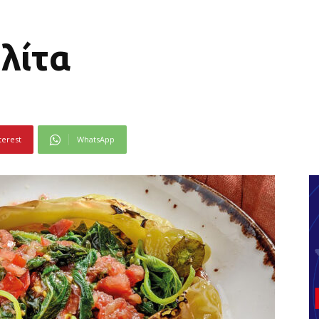
βλίτα
terest
WhatsApp