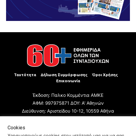
Ταυτότητα
Δήλωση Συμμόρφωσης
Όροι Χρήσης
Επικοινωνία
Έκδοση: Παλκο Κομμέντια ΑΜΚΕ
ΑΦΜ: 997975871 ΔΟΥ: Α' Αθηνών
Διεύθυνση: Αριστείδου 10-12, 10559 Αθήνα
Τηλ: +30 210 3223680
Email: giannis.papageorgioy@gmail.com
Cookies
Ιδιοκτήτης: Παλκο Κομμέντια ΑΜΚΕ
Χρησιμοποιούμε cookies στον ιστότοπό μας για να σας