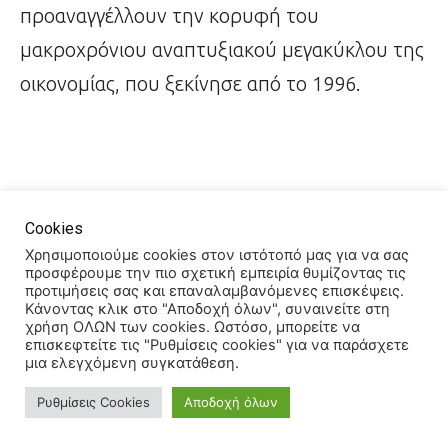
προαναγγέλλουν την κορυφή του
μακροχρόνιου αναπτυξιακού μεγακύκλου της
οικονομίας, που ξεκίνησε από το 1996.
Cookies
Χρησιμοποιούμε cookies στον ιστότοπό μας για να σας
Ο Γιώργος Ατσαλάκης είναι Αναπληρωτής
προσφέρουμε την πιο σχετική εμπειρία θυμίζοντας τις
προτιμήσεις σας και επαναλαμβανόμενες επισκέψεις.
Καθηγητής Πολυτεχνείου Κρήτης-
Κάνοντας κλικ στο "Αποδοχή όλων", συναινείτε στη
χρήση ΟΛΩΝ των cookies. Ωστόσο, μπορείτε να
Εργαστήριο Ανάλυσης Δεδομένων και
επισκεφτείτε τις "Ρυθμίσεις cookies" για να παράσχετε
Πρόβλεψης
μια ελεγχόμενη συγκατάθεση.
Ρυθμίσεις Cookies
Αποδοχή όλων