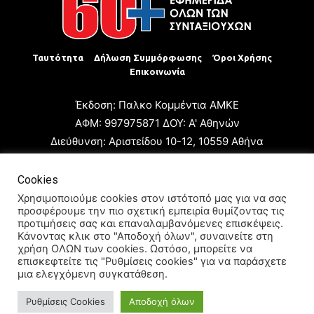
Ταυτότητα
Δήλωση Συμμόρφωσης
Όροι Χρήσης
Επικοινωνία
Έκδοση: Παλκο Κομμέντια ΑΜΚΕ
ΑΦΜ: 997975871 ΔΟΥ: Α' Αθηνών
Διεύθυνση: Αριστείδου 10-12, 10559 Αθήνα
Τηλ: +30 210 3223680
Email: giannis.papageorgioy@gmail.com
Cookies
Ιδιοκτήτης: Παλκο Κομμέντια ΑΜΚΕ
Χρησιμοποιούμε cookies στον ιστότοπό μας για να σας
προσφέρουμε την πιο σχετική εμπειρία θυμίζοντας τις
Διευθυντής: Ιωάννης Παπαγεωργίου
προτιμήσεις σας και επαναλαμβανόμενες επισκέψεις.
Διευθυντής Σύνταξης: Μαρία Καραολάνη
Κάνοντας κλικ στο "Αποδοχή όλων", συναινείτε στη
χρήση ΟΛΩΝ των cookies. Ωστόσο, μπορείτε να
Διαχειριστής και Δικαιούχος ονόματος τομέα: Ιωάννης
επισκεφτείτε τις "Ρυθμίσεις cookies" για να παράσχετε
Παπαγεωργίου
μια ελεγχόμενη συγκατάθεση.
Ρυθμίσεις Cookies
Αποδοχή όλων