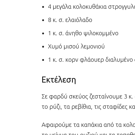
4 μεγάλα κολοκυθάκια στρογγυλ
8 κ. σ. ελαιόλαδο
1 κ. σ. άνηθο ψιλοκομμένο
Χυμό μισού λεμονιού
1 κ. σ. κορν φλάουερ διαλυμένο
Εκτέλεση
Σε φαρδύ σκεύος ζεσταίνουμε 3 κ. 
το ρύζι, τα ρεβίθια, τις σταφίδες
Αφαιρούμε τα καπάκια από τα κολοκ
το μείγμα του ρυζιού και τα τοπο