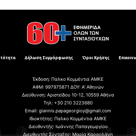
υτότητα
Δήλωση Συμμόρφωσης
Όροι Χρήσης
Επικοιν
Έκδοση: Παλκο Κομμέντια ΑΜΚΕ
ΑΦΜ: 997975871 ΔΟΥ: Α' Αθηνών
Διεύθυνση: Αριστείδου 10-12, 10559 Αθήνα
Τηλ: +30 210 3223680
Email: giannis.papageorgioy@gmail.com
Ιδιοκτήτης: Παλκο Κομμέντια ΑΜΚΕ
Διευθυντής: Ιωάννης Παπαγεωργίου
Διευθυντής Σύνταξης: Μαρία Καραολάνη