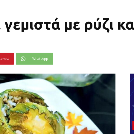
γεμιστά με ρύζι κα
terest
WhatsApp