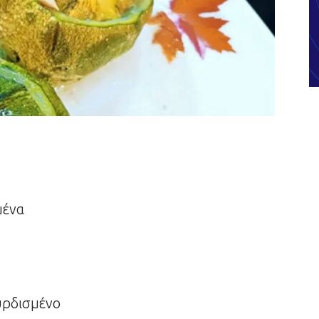
μένα
υρδισμένο