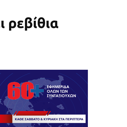
ι ρεβίθια