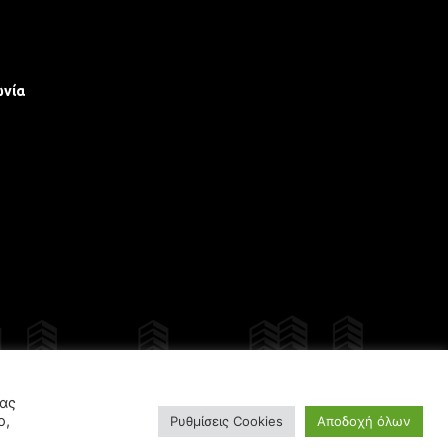
ωνία
γίου
σας
ο,
Ρυθμίσεις Cookies
Αποδοχή όλων