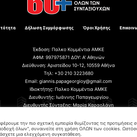
υτότητα
Δήλωση Συμμόρφωσης
Όροι Χρήσης
Επικοιν
Έκδοση: Παλκο Κομμέντια ΑΜΚΕ
ΑΦΜ: 997975871 ΔΟΥ: Α' Αθηνών
Διεύθυνση: Αριστείδου 10-12, 10559 Αθήνα
Τηλ: +30 210 3223680
Email: giannis.papageorgioy@gmail.com
Ιδιοκτήτης: Παλκο Κομμέντια ΑΜΚΕ
Διευθυντής: Ιωάννης Παπαγεωργίου
Διευθυντής Σύνταξης: Μαρία Καραολάνη
χειριστής και Δικαιούχος ονόματος τομέα: Ιωάννης Παπαγεωρ
φέρουμε την πιο σχετική εμπειρία θυμίζοντας τις προτιμήσεις 
ποδοχή όλων", συναινείτε στη χρήση ΟΛΩΝ των cookies. Ωστόσ
© 2024 All Rights Reserved.
αράσχετε μια ελεγχόμενη συγκατάθεση.