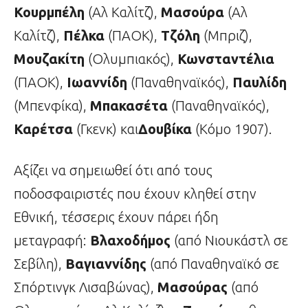
Κουρμπέλη
(Αλ Καλίτζ),
Μασούρα
(Αλ
Καλίτζ),
Πέλκα
(ΠΑΟΚ),
Τζόλη
(Μπριζ),
Μουζακίτη
(Ολυμπιακός),
Κωνσταντέλια
(ΠΑΟΚ),
Ιωαννίδη
(Παναθηναϊκός),
Παυλίδη
(Μπενφίκα),
Μπακασέτα
(Παναθηναϊκός),
Καρέτσα
(Γκενκ) και
Δουβίκα
(Κόμο 1907).
Αξίζει να σημειωθεί ότι από τους
ποδοσφαιριστές που έχουν κληθεί στην
Εθνική, τέσσερις έχουν πάρει ήδη
μεταγραφή:
Βλαχοδήμος
(από Νιουκάστλ σε
Σεβίλη),
Βαγιαννίδης
(από Παναθηναϊκό σε
Σπόρτινγκ Λισαβώνας),
Μασούρας
(από