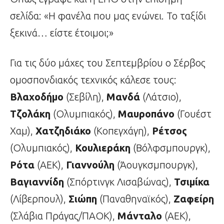
σελίδα: «Η φανέλα που μας ενώνει. Το ταξίδι
ξεκινά… είστε έτοιμοι;»
Για τις δύο μάχες του Σεπτεμβρίου ο Σέρβος
ομοσπονδιακός τεχνικός κάλεσε τους:
Βλαχοδήμο
(Σεβίλη),
Μανδά
(Λάτσιο),
Τζολάκη
(Ολυμπιακός),
Μαυροπάνο
(Γουέστ
Χαμ),
Χατζηδιάκο
(Κοπεγχάγη),
Ρέτσος
(Ολυμπιακός),
Κουλιεράκη
(Βόλφσμπουργκ),
Ρότα
(ΑΕΚ),
Γιαννούλη
(Άουγκσμπουργκ),
Βαγιαννίδη
(Σπόρτινγκ Λισαβώνας),
Τσιμίκα
(Λίβερπουλ),
Σιώπη
(Παναθηναϊκός),
Ζαφείρη
(Σλάβια Πράγας/ΠΑΟΚ),
Μάνταλο
(ΑΕΚ),