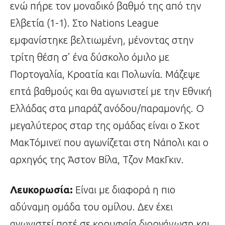
ενώ πήρε τον μοναδικό βαθμό της από την
Ελβετία (1-1). Στο Nations League
εμφανίστηκε βελτιωμένη, μένοντας στην
τρίτη θέση σ’ ένα δύσκολο όμιλο με
Πορτογαλία, Κροατία και Πολωνία. Μάζεψε
επτά βαθμούς και θα αγωνιστεί με την Εθνική
Ελλάδας στα μπαράζ ανόδου/παραμονής. Ο
μεγαλύτερος σταρ της ομάδας είναι ο Σκοτ
ΜακΤόμινεϊ που αγωνίζεται στη Νάπολι και ο
αρχηγός της Άστον Βίλα, Τζον ΜακΓκιν.
Λευκορωσία:
Είναι με διαφορά η πιο
αδύναμη ομάδα του ομίλου. Δεν έχει
αγωνιστεί ποτέ σε κορυφαία διοργάνωση και