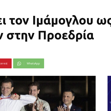
ι τον Ιμάμογλου ω
ν στην Προεδρία
terest
WhatsApp