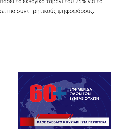
πάσει το εκλογικό ταβάνι του 25% για το
σει πιο συντηρητικούς ψηφοφόρους.