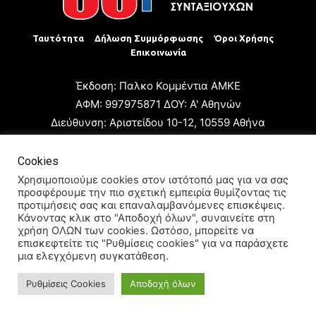
Ταυτότητα
Δήλωση Συμμόρφωσης
Όροι Χρήσης
Επικοινωνία
Έκδοση: Παλκο Κομμέντια ΑΜΚΕ
ΑΦΜ: 997975871 ΔΟΥ: Α' Αθηνών
Διεύθυνση: Αριστείδου 10-12, 10559 Αθήνα
Τηλ: +30 210 3223680
Email: giannis.papageorgioy@gmail.com
Cookies
Ιδιοκτήτης: Παλκο Κομμέντια ΑΜΚΕ
Χρησιμοποιούμε cookies στον ιστότοπό μας για να σας
προσφέρουμε την πιο σχετική εμπειρία θυμίζοντας τις
Διευθυντής: Ιωάννης Παπαγεωργίου
προτιμήσεις σας και επαναλαμβανόμενες επισκέψεις.
Διευθυντής Σύνταξης: Μαρία Καραολάνη
Κάνοντας κλικ στο "Αποδοχή όλων", συναινείτε στη
χρήση ΟΛΩΝ των cookies. Ωστόσο, μπορείτε να
Διαχειριστής και Δικαιούχος ονόματος τομέα: Ιωάννης
επισκεφτείτε τις "Ρυθμίσεις cookies" για να παράσχετε
Παπαγεωργίου
μια ελεγχόμενη συγκατάθεση.
Ρυθμίσεις Cookies
Αποδοχή όλων
© 2024 All Rights Reserved.