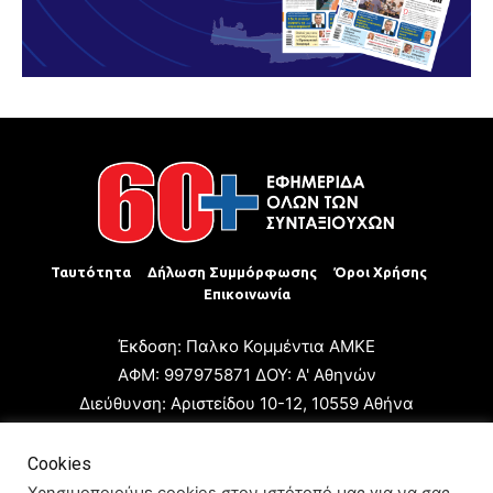
Ταυτότητα
Δήλωση Συμμόρφωσης
Όροι Χρήσης
Επικοινωνία
Έκδοση: Παλκο Κομμέντια ΑΜΚΕ
ΑΦΜ: 997975871 ΔΟΥ: Α' Αθηνών
Διεύθυνση: Αριστείδου 10-12, 10559 Αθήνα
Τηλ: +30 210 3223680
Email: giannis.papageorgioy@gmail.com
Cookies
Ιδιοκτήτης: Παλκο Κομμέντια ΑΜΚΕ