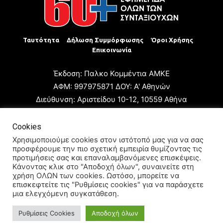
Ταυτότητα
Δήλωση Συμμόρφωσης
Όροι Χρήσης
Επικοινωνία
Έκδοση: Παλκο Κομμέντια ΑΜΚΕ
ΑΦΜ: 997975871 ΔΟΥ: Α' Αθηνών
Διεύθυνση: Αριστείδου 10-12, 10559 Αθήνα
Τηλ: +30 210 3223680
Email: giannis.papageorgioy@gmail.com
Cookies
Ιδιοκτήτης: Παλκο Κομμέντια ΑΜΚΕ
Χρησιμοποιούμε cookies στον ιστότοπό μας για να σας
προσφέρουμε την πιο σχετική εμπειρία θυμίζοντας τις
Διευθυντής: Ιωάννης Παπαγεωργίου
προτιμήσεις σας και επαναλαμβανόμενες επισκέψεις.
Διευθυντής Σύνταξης: Μαρία Καραολάνη
Κάνοντας κλικ στο "Αποδοχή όλων", συναινείτε στη
χρήση ΟΛΩΝ των cookies. Ωστόσο, μπορείτε να
Διαχειριστής και Δικαιούχος ονόματος τομέα: Ιωάννης
επισκεφτείτε τις "Ρυθμίσεις cookies" για να παράσχετε
Παπαγεωργίου
μια ελεγχόμενη συγκατάθεση.
Ρυθμίσεις Cookies
Αποδοχή όλων
© 2024 All Rights Reserved.