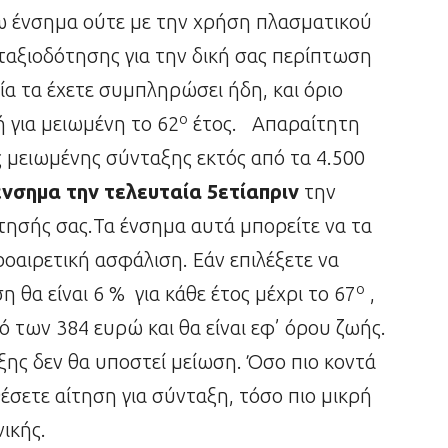
ω ένσημα ούτε με την χρήση πλασματικού
ταξιοδότησης για την δική σας περίπτωση
οία τα έχετε συμπληρώσει ήδη, και όριο
ο
 για μειωμένη το 62
έτος. Απαραίτητη
 μειωμένης σύνταξης εκτός από τα 4.500
ένσημα την τελευταία 5ετίαπριν
την
τησής σας.Τα ένσημα αυτά μπορείτε να τα
αιρετική ασφάλιση. Εάν επιλέξετε να
ο
 θα είναι 6 % για κάθε έτος μέχρι το 67
,
ό των 384 ευρώ και θα είναι εφ’ όρου ζωής.
ης δεν θα υποστεί μείωση. Όσο πιο κοντά
θέσετε αίτηση για σύνταξη, τόσο πιο μικρή
νικής.