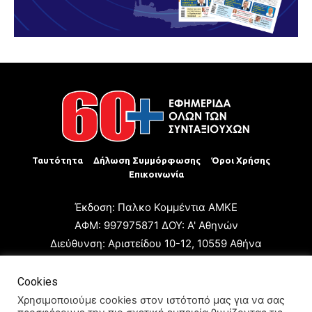
Ταυτότητα
Δήλωση Συμμόρφωσης
Όροι Χρήσης
Επικοινωνία
Έκδοση: Παλκο Κομμέντια ΑΜΚΕ
ΑΦΜ: 997975871 ΔΟΥ: Α' Αθηνών
Διεύθυνση: Αριστείδου 10-12, 10559 Αθήνα
Τηλ: +30 210 3223680
Email: giannis.papageorgioy@gmail.com
Cookies
Ιδιοκτήτης: Παλκο Κομμέντια ΑΜΚΕ
Χρησιμοποιούμε cookies στον ιστότοπό μας για να σας