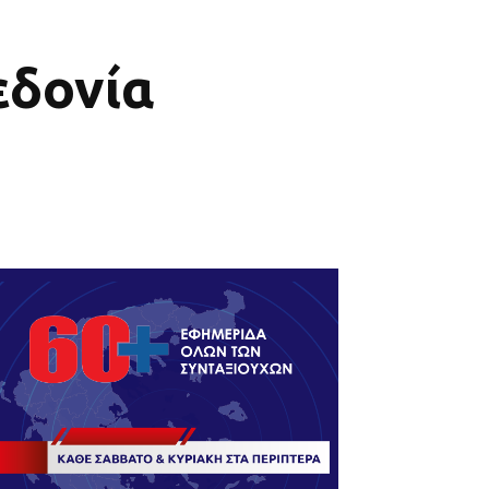
εδονία