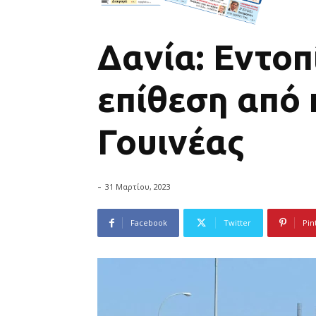
Δανία: Εντοπ
επίθεση από 
Γουινέας
-
31 Μαρτίου, 2023
Facebook
Twitter
Pin