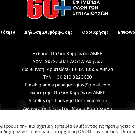
υτότητα
Δήλωση Συμμόρφωσης
Όροι Χρήσης
Επικοιν
Έκδοση: Παλκο Κομμέντια ΑΜΚΕ
ΑΦΜ: 997975871 ΔΟΥ: Α' Αθηνών
Διεύθυνση: Αριστείδου 10-12, 10559 Αθήνα
Τηλ: +30 210 3223680
Email: giannis.papageorgioy@gmail.com
Ιδιοκτήτης: Παλκο Κομμέντια ΑΜΚΕ
Διευθυντής: Ιωάννης Παπαγεωργίου
Διευθυντής Σύνταξης: Μαρία Καραολάνη
χειριστής και Δικαιούχος ονόματος τομέα: Ιωάννης Παπαγεωρ
φέρουμε την πιο σχετική εμπειρία θυμίζοντας τις προτιμήσεις 
ποδοχή όλων", συναινείτε στη χρήση ΟΛΩΝ των cookies. Ωστόσ