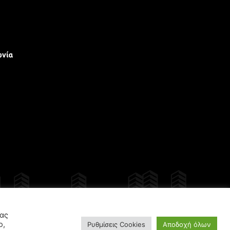
ωνία
γίου
σας
ο,
Ρυθμίσεις Cookies
Αποδοχή όλων