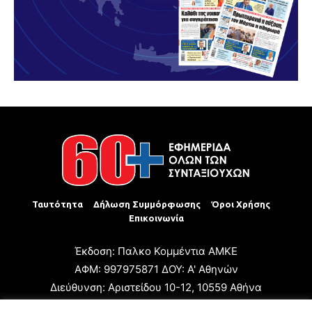
Ταυτότητα
Δήλωση Συμμόρφωσης
Όροι Χρήσης
Επικοινωνία
Έκδοση: Παλκο Κομμέντια ΑΜΚΕ
ΑΦΜ: 997975871 ΔΟΥ: Α' Αθηνών
Διεύθυνση: Αριστείδου 10-12, 10559 Αθήνα
Τηλ: +30 210 3223680