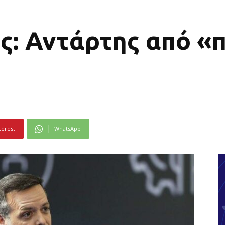
: Αντάρτης από «π
terest
WhatsApp