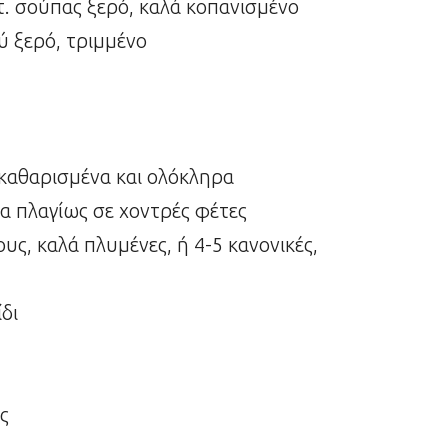
τ. σούπας ξερό, καλά κοπανισμένο
ού ξερό, τριμμένο
 καθαρισμένα και ολόκληρα
να πλαγίως σε χοντρές φέτες
υς, καλά πλυμένες, ή 4-5 κανονικές,
δι
ς