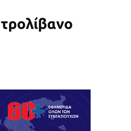
ντρολίβανο