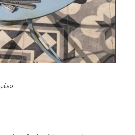
σμένο