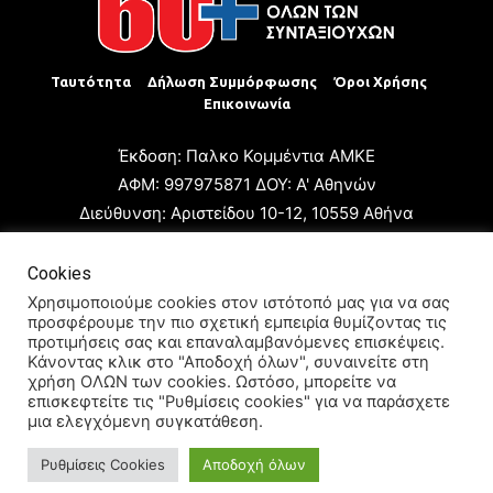
Ταυτότητα
Δήλωση Συμμόρφωσης
Όροι Χρήσης
Επικοινωνία
Έκδοση: Παλκο Κομμέντια ΑΜΚΕ
ΑΦΜ: 997975871 ΔΟΥ: Α' Αθηνών
Διεύθυνση: Αριστείδου 10-12, 10559 Αθήνα
Τηλ: +30 210 3223680
Email: giannis.papageorgioy@gmail.com
Cookies
Ιδιοκτήτης: Παλκο Κομμέντια ΑΜΚΕ
Χρησιμοποιούμε cookies στον ιστότοπό μας για να σας
προσφέρουμε την πιο σχετική εμπειρία θυμίζοντας τις
Διευθυντής: Ιωάννης Παπαγεωργίου
προτιμήσεις σας και επαναλαμβανόμενες επισκέψεις.
Διευθυντής Σύνταξης: Μαρία Καραολάνη
Κάνοντας κλικ στο "Αποδοχή όλων", συναινείτε στη
χρήση ΟΛΩΝ των cookies. Ωστόσο, μπορείτε να
Διαχειριστής και Δικαιούχος ονόματος τομέα: Ιωάννης
επισκεφτείτε τις "Ρυθμίσεις cookies" για να παράσχετε
Παπαγεωργίου
μια ελεγχόμενη συγκατάθεση.
Ρυθμίσεις Cookies
Αποδοχή όλων
© 2024 All Rights Reserved.