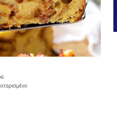
ρα
σοταρισμένο