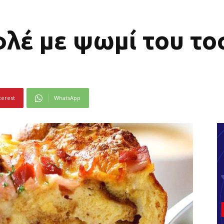
λέ με ψωμί του το
terest
WhatsApp