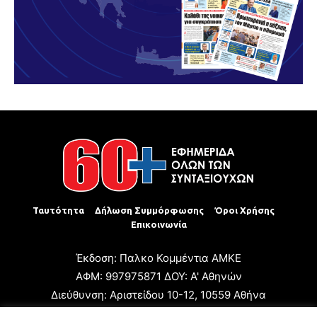
Ταυτότητα
Δήλωση Συμμόρφωσης
Όροι Χρήσης
Επικοινωνία
Έκδοση: Παλκο Κομμέντια ΑΜΚΕ
ΑΦΜ: 997975871 ΔΟΥ: Α' Αθηνών
Διεύθυνση: Αριστείδου 10-12, 10559 Αθήνα
Τηλ: +30 210 3223680