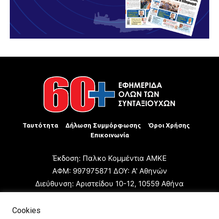
Ταυτότητα
Δήλωση Συμμόρφωσης
Όροι Χρήσης
Επικοινωνία
Έκδοση: Παλκο Κομμέντια ΑΜΚΕ
ΑΦΜ: 997975871 ΔΟΥ: Α' Αθηνών
Διεύθυνση: Αριστείδου 10-12, 10559 Αθήνα
Τηλ: +30 210 3223680
Email: giannis.papageorgioy@gmail.com
Cookies