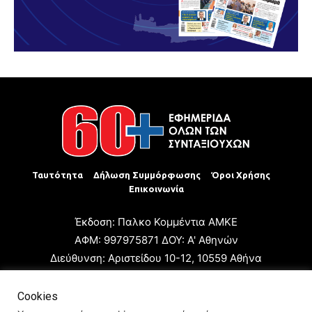
Ταυτότητα
Δήλωση Συμμόρφωσης
Όροι Χρήσης
Επικοινωνία
Έκδοση: Παλκο Κομμέντια ΑΜΚΕ
ΑΦΜ: 997975871 ΔΟΥ: Α' Αθηνών
Διεύθυνση: Αριστείδου 10-12, 10559 Αθήνα
Τηλ: +30 210 3223680
Email: giannis.papageorgioy@gmail.com
Cookies