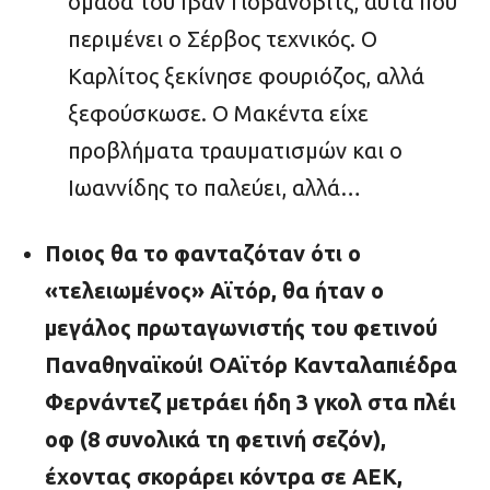
ομάδα του Ιβάν Γιοβάνοβιτς, αυτά που
περιμένει ο Σέρβος τεχνικός. Ο
Καρλίτος ξεκίνησε φουριόζος, αλλά
ξεφούσκωσε. Ο Μακέντα είχε
προβλήματα τραυματισμών και ο
Ιωαννίδης το παλεύει, αλλά…
Ποιος θα το φανταζόταν ότι ο
«τελειωμένος» Αϊτόρ, θα ήταν ο
μεγάλος πρωταγωνιστής του φετινού
Παναθηναϊκού! OΑϊτόρ Κανταλαπιέδρα
Φερνάντεζ μετράει ήδη 3 γκολ στα πλέι
οφ (8 συνολικά τη φετινή σεζόν),
έχοντας σκοράρει κόντρα σε ΑΕΚ,