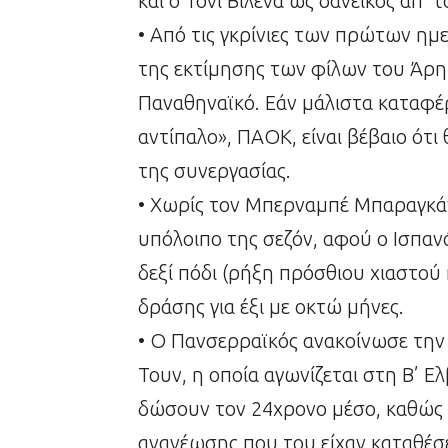
και ο Τόνι Βιλένα ως δανεικός απ’ 
• Από τις γκρίνιες των πρώτων ημ
της εκτίμησης των φίλων του Άρη,
Παναθηναϊκό. Εάν μάλιστα καταφέρ
αντίπαλο», ΠΑΟΚ, είναι βέβαιο ότι
της συνεργασίας.
• Χωρίς τον Μπερναμπέ Μπαραγκάν 
υπόλοιπο της σεζόν, αφού ο Ισπα
δεξί πόδι (ρήξη πρόσθιου χιαστού κ
δράσης για έξι με οκτώ μήνες.
• Ο Πανσερραϊκός ανακοίνωσε τη
Τουν, η οποία αγωνίζεται στη Β’ Ε
δώσουν τον 24χρονο μέσο, καθώς ε
ανανέωσης που του είχαν καταθέσε