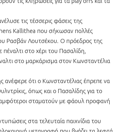
ρούν τις κληρώσεις για τα play offs και τα
νέλυσε τις τέσσερις φάσεις της
ens Kallithea που σήκωσαν πολλές
του Ρασβάν Λουτσέκου. Ο πρόεδρος της
 πέναλτι στο χέρι του Πασαλίδη,
έναλτι στο μαρκάρισμα στον Κωνσταντέλια
ής ανέφερε ότι ο Κωνσταντέλιας έπρεπε να
λντρίκις, όπως και ο Πασαλίδης για το
ι αμφότεροι σταματούν με φάουλ προφανή
εντυπώσεις στα τελευταία παιχνίδια του
αλοκαιρινή μεταγραφή που βγάζει τα λεφτά