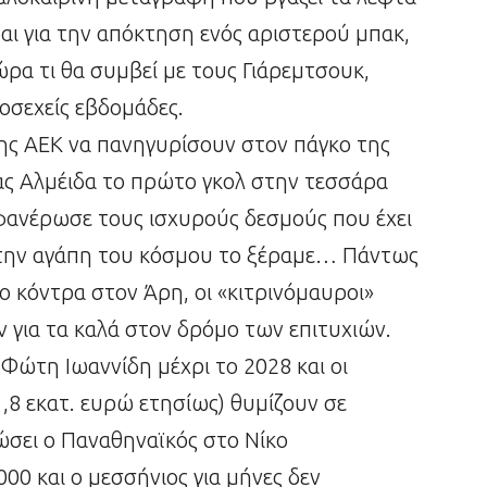
ται για την απόκτηση ενός αριστερού μπακ,
Τώρα τι θα συμβεί με τους Γιάρεμτσουκ,
ροσεχείς εβδομάδες.
ης ΑΕΚ να πανηγυρίσουν στον πάγκο της
ας Αλμέιδα το πρώτο γκολ στην τεσσάρα
ανέρωσε τους ισχυρούς δεσμούς που έχει
α την αγάπη του κόσμου το ξέραμε… Πάντως
ο κόντρα στον Άρη, οι «κιτρινόμαυροι»
ν για τα καλά στον δρόμο των επιτυχιών.
Φώτη Ιωαννίδη μέχρι το 2028 και οι
,8 εκατ. ευρώ ετησίως) θυμίζουν σε
ώσει ο Παναθηναϊκός στο Νίκο
00 και ο μεσσήνιος για μήνες δεν