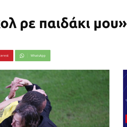
ολ ρε παιδάκι μου»
terest
WhatsApp