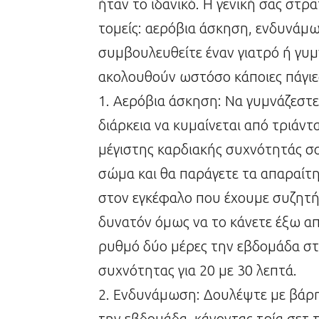
ήταν το ιδανικό. Η γενική σας στρ
τομείς: αερόβια άσκηση, ενδυνάμω
συμβουλευθείτε έναν γιατρό ή γυμ
ακολουθούν ωστόσο κάποιες πάγιε
1. Αερόβια άσκηση: Να γυμνάζεστε
διάρκεια να κυμαίνεται από τριάν
μέγιστης καρδιακής συχνότητάς σας
σώμα και θα παράγετε τα απαραίτητ
στον εγκέφαλο που έχουμε συζητήσε
δυνατόν όμως να το κάνετε έξω από
ρυθμό δύο μέρες την εβδομάδα στ
συχνότητας για 20 με 30 λεπτά.
2. Ενδυνάμωση: Δουλέψτε με βάρη
την εβδομάδα, κάνοντας τρία σετ