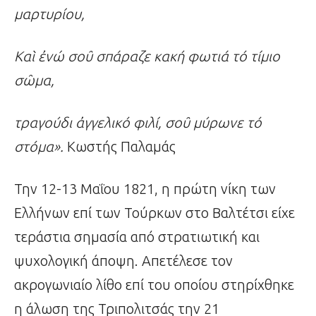
μαρτυρίου,
Κα
ὶ
ἐ
νώ σο
ῦ
σπάραζε κακή φωτιά τό τίμιο
σ
ῶ
μα,
τραγούδι
ἀ
γγελικό φιλί, σο
ῦ
μύρωνε τό
στόμα».
Κωστής Παλαμάς
Την 12-13 Μαΐου 1821, η πρώτη νίκη των
Ελλήνων επί των Τούρκων στο Βαλτέτσι είχε
τεράστια σημασία από στρατιωτική και
ψυχολογική άποψη. Απετέλεσε τον
ακρογωνιαίο λίθο επί του οποίου στηρίχθηκε
η άλωση της Τριπολιτσάς την 21