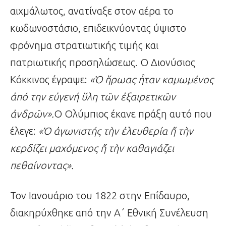
αιχμάλωτος, ανατίναξε στον αέρα το
κωδωνοστάσιο, επιδεικνύοντας ύψιστο
φρόνημα στρατιωτικής τιμής και
πατριωτικής προσηλώσεως. Ο Διονύσιος
Κόκκινος έγραψε:
«
Ὁ
ἥ
ρωας
ἧ
ταν καμωμένος
ἀ
πό την ε
ὐ
γενή
ὕ
λη τ
ῶ
ν
ἐ
ξαιρετικ
ῶ
ν
ἀ
νδρ
ῶ
ν».
Ο Ολύμπιος έκανε πράξη αυτό που
έλεγε:
«
Ὁ
ἀ
γωνιστής τ
ὴ
ν
ἐ
λευθερία
ἤ
τ
ὴ
ν
κερδίζει μαχόμενος
ἤ
τ
ὴ
ν καθαγιάζει
πεθαίνοντας».
Τον Ιανουάριο του 1822 στην Επίδαυρο,
διακηρύχθηκε από την Α΄ Εθνική Συνέλευση