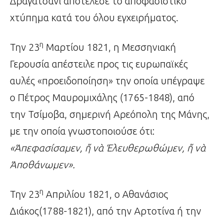
Δραγατσάνι αποτέλεσε το αποφασιστικό
χτύπημα κατά του όλου εγχειρήματος.
η
Την 23
Μαρτίου 1821, η Μεσσηνιακή
Γερουσία απέστειλε προς τις ευρωπαϊκές
αυλές «προειδοποίηση» την οποία υπέγραψε
ο Πέτρος Μαυρομιχάλης (1765-1848), από
την Τσίμοβα, σημερινή Αρεόπολη της Μάνης,
με την οποία γνωστοποιούσε ότι:
«Άπεφασίσαμεν,
ἤ
ν
ὰ
Έλευθερωθώμεν,
ἤ
ν
ὰ
Άποθάνωμεν».
η
Την 23
Απριλίου 1821, ο Αθανάσιος
Διάκος(1788-1821), από την Αρτοτίνα ή την