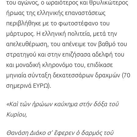
του αγώνος, ο ωραιότερος και θρυλικώτερος
ήρωας της ελληνικής επαναστάσεως
περιβλήθηκε με το φωτοστέφανο του
μάρτυρος. Η ελληνική πολιτεία, μετά την
απελευθέρωση, του απένειμε τον βαθμό του
στρατηγού και στην επιζήσασα αδελφή του
και μοναδική κληρονόμο του, επιδίκασε
μηνιαία σύνταξη δεκατεσσάρων δραχμών (70
σημερινά ΕΥΡΩ).
«Κα
ὶ
τ
ῶ
ν
ἡ
ρώων καύχημα στήν δόξα το
ῦ
Κυρίου,
Θανάση Διάκο σ’
ἒ
φερεν
ὁ
δαρμός το
ῦ