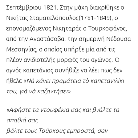
Σεπτέμβριου 1821. Στην μάχη διακρίθηκε ο
Νικήτας Σταματελόπουλος(1781-1849), ο
επονομαζόμενος Νικηταράς ο Τουρκοφάγος,
από την Αναστάσοβα, την σημερινή Νέδουσα
Μεσσηνίας, ο οποίος υπήρξε μία από τις
πλέον ανιδιοτελής μορφές του αγώνος. Ο
αγνός καπετάνιος συνήθιζε να λέει πως δεν
ήθελε «
Ν
ὰ
κάνει πραμάτεια τ
ὸ
καπετανιλίκι
του, γι
ὰ
ν
ὰ
καζαντήσει».
«Αφήστε τα ντουφέκια σας και βγάλτε τα
σπαθιά σας
βάλτε τους Τούρκους εμπροστά, σαν