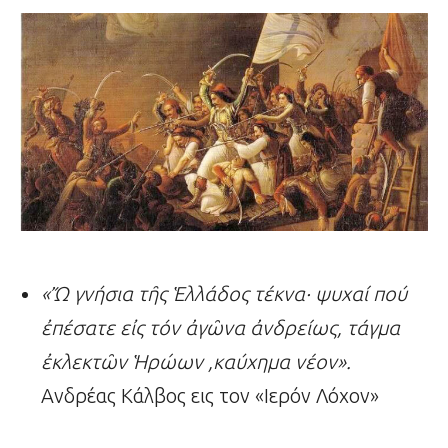
«
Ὤ
γνήσια τ
ῆ
ς
Ἑ
λλάδος
τέκνα· ψυχαί πού
ἐ
πέσατε ε
ἰ
ς τόν
ἀ
γ
ῶ
να
ἀ
νδρείως, τάγμα
ἐ
κλεκτ
ῶ
ν
Ἡ
ρώων ,καύχημα νέον».
Ανδρέας Κάλβος εις τον «Ιερόν Λόχον»