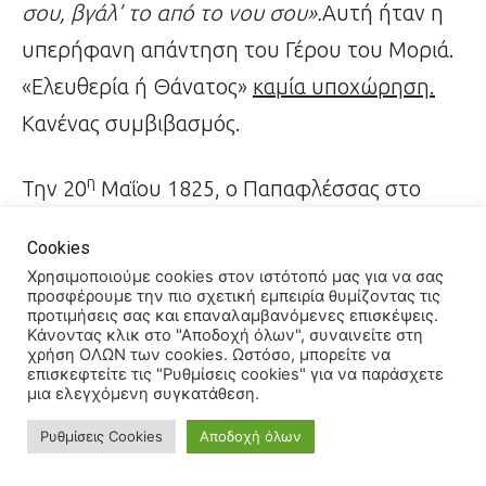
σου, βγάλ’ το από το νου σου».
Αυτή ήταν η
υπερήφανη απάντηση του Γέρου του Μοριά.
«Ελευθερία ή Θάνατος»
καμία υποχώρηση.
Κανένας συμβιβασμός.
η
Την 20
Μαΐου 1825, ο Παπαφλέσσας στο
Μανιάκι με την εθελοθυσία του έδωσε το
Cookies
μήνυμα του αγώνος μέχρι εσχάτων. Κατά μία
Χρησιμοποιούμε cookies στον ιστότοπό μας για να σας
λαϊκή αφήγηση, Ο Ιμπραήμ τον φίλησε στο
προσφέρουμε την πιο σχετική εμπειρία θυμίζοντας τις
προτιμήσεις σας και επαναλαμβανόμενες επισκέψεις.
μέτωπο σε ένδειξη αναγνώρισης της ανδρείας
Κάνοντας κλικ στο "Αποδοχή όλων", συναινείτε στη
χρήση ΟΛΩΝ των cookies. Ωστόσο, μπορείτε να
του.
επισκεφτείτε τις "Ρυθμίσεις cookies" για να παράσχετε
μια ελεγχόμενη συγκατάθεση.
ης
ης
Την νύκτα της 10
προς 11
Απριλίου του
Ρυθμίσεις Cookies
Αποδοχή όλων
1826, οι υπερασπιστές της πόλεως του