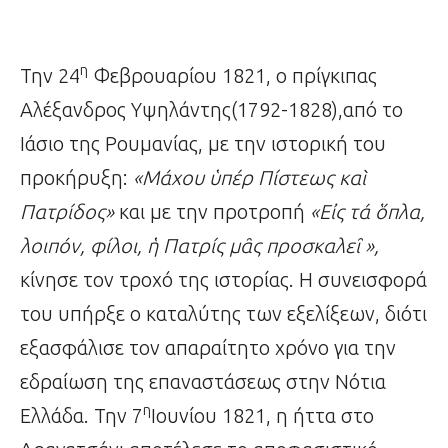
η
Την 24
Φεβρουαρίου 1821, ο πρίγκιπας
Αλέξανδρος Υψηλάντης(1792-1828),από το
Ιάσιο της Ρουμανίας, με την ιστορική του
προκήρυξη:
«Μάχου
ὑ
πέρ Πίστεως κα
ὶ
Πατρίδος»
και με την προτροπή
«Ε
ἰ
ς τά
ὅ
πλα,
λοιπόν, φίλοι,
ἡ
Πατρίς μ
ᾶ
ς προσκαλε
ῖ
»,
κίνησε τον τροχό της ιστορίας. Η συνεισφορά
του υπήρξε ο καταλύτης των εξελίξεων, διότι
εξασφάλισε τον απαραίτητο χρόνο για την
εδραίωση της επαναστάσεως στην Νότια
η
Ελλάδα. Την 7
Ιουνίου 1821, η ήττα στο