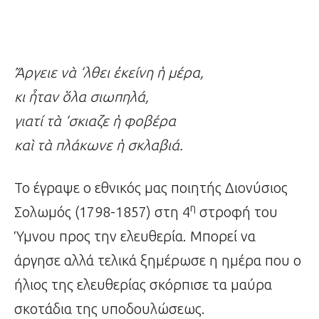
Ἄ
ργειε ν
ὰ
‘λθει
ἐ
κείνη
ἡ
μέρα,
κι
ἦ
ταν
ὅ
λα σιωπηλά,
γιατί τ
ὰ
‘σκιαζε
ἡ
φοβέρα
κα
ὶ
τ
ὰ
πλάκωνε
ἡ
σκλαβιά.
Το έγραψε ο εθνικός μας ποιητής Διονύσιος
η
Σολωμός (1798-1857) στη 4
στροφή του
Ύμνου προς την ελευθερία. Μπορεί να
άργησε αλλά τελικά ξημέρωσε η ημέρα που ο
ήλιος της ελευθερίας σκόρπισε τα μαύρα
σκοτάδια της υποδουλώσεως.