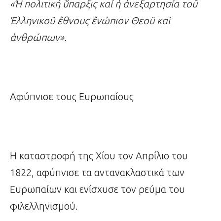
«
Ἡ
πολιτική
ὕ
παρξις κα
ἰ
ἡ
ἀ
νεξαρτησία το
ῦ
Ἑ
λληνικο
ῦ
ἔ
θνους
ἔ
νώπιον Θεο
ῦ
κα
ὶ
ἀ
νθρώπων».
Αφύπνισε τους Ευρωπαίους
Η καταστροφή της Χίου τον Απρίλιο του
1822, αφύπνισε τα αντανακλαστικά των
Ευρωπαίων και ενίσχυσε τον ρεύμα του
φιλελληνισμού.