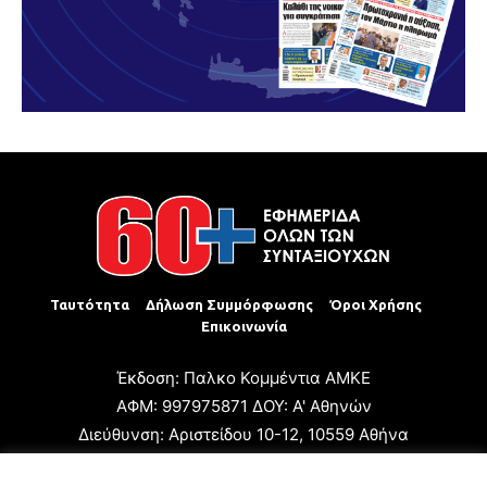
Ταυτότητα
Δήλωση Συμμόρφωσης
Όροι Χρήσης
Επικοινωνία
Έκδοση: Παλκο Κομμέντια ΑΜΚΕ
ΑΦΜ: 997975871 ΔΟΥ: Α' Αθηνών
Διεύθυνση: Αριστείδου 10-12, 10559 Αθήνα
Τηλ: +30 210 3223680