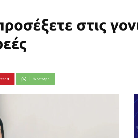
 προσέξετε στις γον
ρεές
terest
WhatsApp