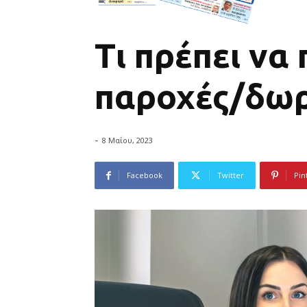
Τι πρέπει να
παροχές/δω
-
8 Μαΐου, 2023
Facebook
Twitter
Pin