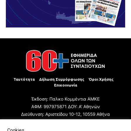
Ταυτότητα
Δήλωση Συμμόρφωσης
Όροι Χρήσης
Επικοινωνία
Έκδοση: Παλκο Κομμέντια ΑΜΚΕ
ΑΦΜ: 997975871 ΔΟΥ: Α' Αθηνών
Διεύθυνση: Αριστείδου 10-12, 10559 Αθήνα
Τηλ: +30 210 3223680
Email: giannis.papageorgioy@gmail.com
Cookies