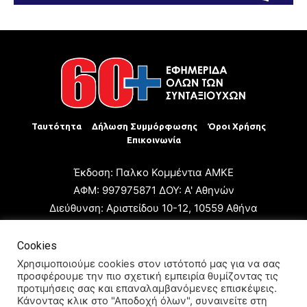
Ταυτότητα
Δήλωση Συμμόρφωσης
Όροι Χρήσης
Επικοινωνία
Έκδοση: Παλκο Κομμέντια ΑΜΚΕ
ΑΦΜ: 997975871 ΔΟΥ: Α' Αθηνών
Διεύθυνση: Αριστείδου 10-12, 10559 Αθήνα
Τηλ: +30 210 3223680
Email: giannis.papageorgioy@gmail.com
Cookies
Ιδιοκτήτης: Παλκο Κομμέντια ΑΜΚΕ
Χρησιμοποιούμε cookies στον ιστότοπό μας για να σας
προσφέρουμε την πιο σχετική εμπειρία θυμίζοντας τις
Διευθυντής: Ιωάννης Παπαγεωργίου
προτιμήσεις σας και επαναλαμβανόμενες επισκέψεις.
Διευθυντής Σύνταξης: Μαρία Καραολάνη
Κάνοντας κλικ στο "Αποδοχή όλων", συναινείτε στη