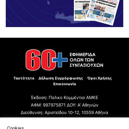
Ταυτότητα
Δήλωση Συμμόρφωσης
Όροι Χρήσης
Επικοινωνία
Έκδοση: Παλκο Κομμέντια ΑΜΚΕ
ΑΦΜ: 997975871 ΔΟΥ: Α' Αθηνών
Διεύθυνση: Αριστείδου 10-12, 10559 Αθήνα
Τηλ: +30 210 3223680
Email: giannis.papageorgioy@gmail.com
Cookies