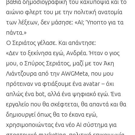
βαθιά δημοσιογραφική του καχυποψία και το
αιώνιο φλερτ του με την πολιτική ανατομία
των λέξεων, δεν μάσησε: «AI; Ύποπτο για τα
πάντα.»
Ο Σεριάτος γέλασε. Και απάντησε:
«Δεν το ξεκίνησα εγώ, Ανδρέα. Ήταν ο γιος
μου, ο Σπύρος Σεριάτος, μαζί με τον Άκη
Λιάντζουρα από την AWGMeta, που μου
πρότειναν να φτιάξουμε ένα avatar – όχι
απλώς ένα bot, αλλά ένα ψηφιακό εγώ. Ένα
εργαλείο που θα σκέφτεται, θα απαντά και θα
δημιουργεί όπως θα το έκανα εγώ,
χρησιμοποιώντας ένα νέο AI σύστημα για
στρατηγική marketing, πολιτική επικοινωνία