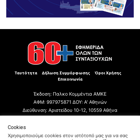
Ταυτότητα
Δήλωση Συμμόρφωσης
Όροι Χρήσης
Επικοινωνία
Έκδοση: Παλκο Κομμέντια ΑΜΚΕ
ΑΦΜ: 997975871 ΔΟΥ: Α' Αθηνών
Διεύθυνση: Αριστείδου 10-12, 10559 Αθήνα
Τηλ: +30 210 3223680
Email: giannis.papageorgioy@gmail.com
Cookies
Ιδιοκτήτης: Παλκο Κομμέντια ΑΜΚΕ
Χρησιμοποιούμε cookies στον ιστότοπό μας για να σας