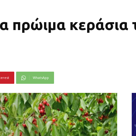
α πρώιμα κεράσια 
terest
WhatsApp