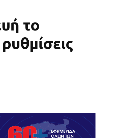
υή το
 ρυθμίσεις