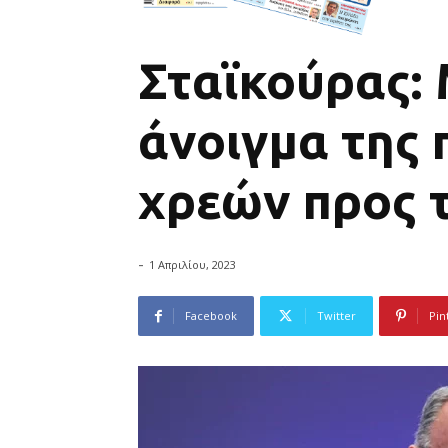
Σταϊκούρας:
άνοιγμα της 
χρεών προς 
-
1 Απριλίου, 2023
Facebook
Twitter
Pin