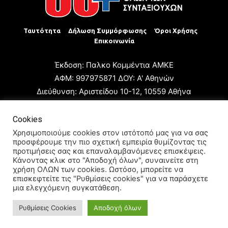
Ταυτότητα
Δήλωση Συμμόρφωσης
Όροι Χρήσης
Επικοινωνία
Έκδοση: Παλκο Κομμέντια ΑΜΚΕ
ΑΦΜ: 997975871 ΔΟΥ: Α' Αθηνών
Διεύθυνση: Αριστείδου 10-12, 10559 Αθήνα
Τηλ: +30 210 3223680
Email: giannis.papageorgioy@gmail.com
Cookies
Ιδιοκτήτης: Παλκο Κομμέντια ΑΜΚΕ
Χρησιμοποιούμε cookies στον ιστότοπό μας για να σας
προσφέρουμε την πιο σχετική εμπειρία θυμίζοντας τις
Διευθυντής: Ιωάννης Παπαγεωργίου
προτιμήσεις σας και επαναλαμβανόμενες επισκέψεις.
Διευθυντής Σύνταξης: Μαρία Καραολάνη
Κάνοντας κλικ στο "Αποδοχή όλων", συναινείτε στη
χρήση ΟΛΩΝ των cookies. Ωστόσο, μπορείτε να
Διαχειριστής και Δικαιούχος ονόματος τομέα: Ιωάννης
επισκεφτείτε τις "Ρυθμίσεις cookies" για να παράσχετε
Παπαγεωργίου
μια ελεγχόμενη συγκατάθεση.
Ρυθμίσεις Cookies
Αποδοχή όλων
© 2024 All Rights Reserved.