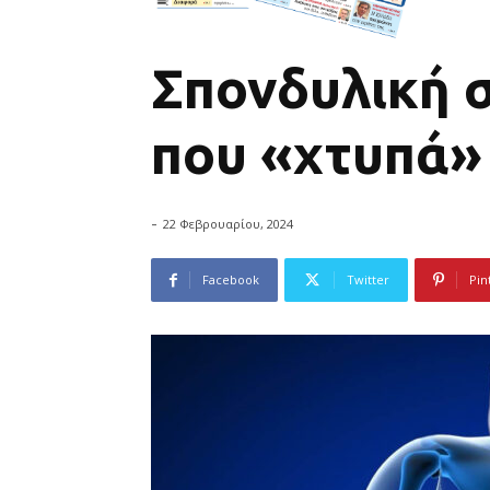
Σπονδυλική 
που «χτυπά» 
-
22 Φεβρουαρίου, 2024
Facebook
Twitter
Pin