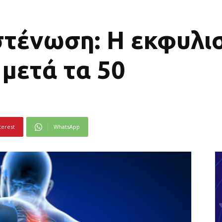
στένωση: Η εκφυλι
μετά τα 50
terest
WhatsApp