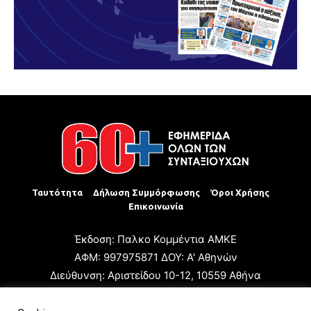
Ταυτότητα
Δήλωση Συμμόρφωσης
Όροι Χρήσης
Επικοινωνία
Έκδοση: Παλκο Κομμέντια ΑΜΚΕ
ΑΦΜ: 997975871 ΔΟΥ: Α' Αθηνών
Διεύθυνση: Αριστείδου 10-12, 10559 Αθήνα
Τηλ: +30 210 3223680