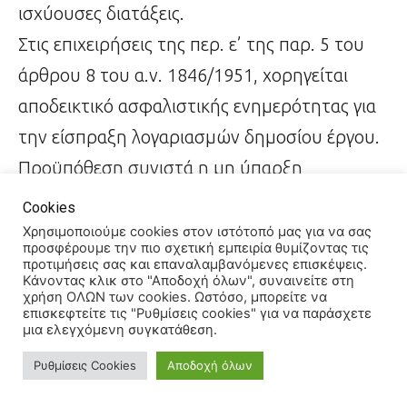
ισχύουσες διατάξεις.
Στις επιχειρήσεις της περ. ε’ της παρ. 5 του
άρθρου 8 του α.ν. 1846/1951, χορηγείται
αποδεικτικό ασφαλιστικής ενημερότητας για
την είσπραξη λογαριασμών δημοσίου έργου.
Προϋπόθεση συνιστά η μη ύπαρξη
τρεχουσών ή ληξιπρόθεσμων οφειλών για το
Cookies
συγκεκριμένο έργο. Σε περίπτωση ύπαρξης
Χρησιμοποιούμε cookies στον ιστότοπό μας για να σας
προσφέρουμε την πιο σχετική εμπειρία θυμίζοντας τις
οφειλής, χορηγείται αποδεικτικό
προτιμήσεις σας και επαναλαμβανόμενες επισκέψεις.
Κάνοντας κλικ στο "Αποδοχή όλων", συναινείτε στη
ασφαλιστικής ενημερότητας με
χρήση ΟΛΩΝ των cookies. Ωστόσο, μπορείτε να
επισκεφτείτε τις "Ρυθμίσεις cookies" για να παράσχετε
παρακράτηση ποσού ίσου με το ύψος της
μια ελεγχόμενη συγκατάθεση.
οφειλής.
Ρυθμίσεις Cookies
Αποδοχή όλων
Η δυνατότητα χορήγησης ασφαλιστικής