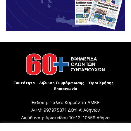
Ταυτότητα
Δήλωση Συμμόρφωσης
Όροι Χρήσης
Επικοινωνία
Έκδοση: Παλκο Κομμέντια ΑΜΚΕ
ΑΦΜ: 997975871 ΔΟΥ: Α' Αθηνών
Διεύθυνση: Αριστείδου 10-12, 10559 Αθήνα
Τηλ: +30 210 3223680